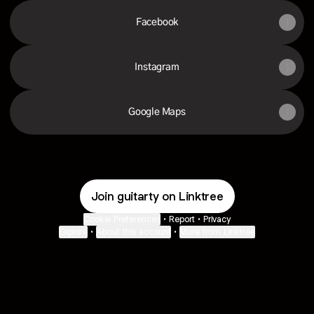
Facebook
Instagram
Google Maps
Join guitarty on Linktree
Cookie Preferences
•
Report
•
Privacy
Explore
•
About this account
•
More from Linktree