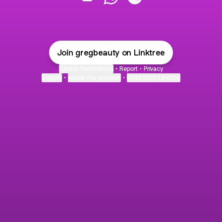
@gregbeauty Email
@gregbeauty WhatsApp
@gregbeauty Spotify
Join gregbeauty on Linktree
Cookie Preferences
•
Report
•
Privacy
Explore
•
About this account
•
More from Linktree