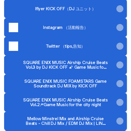
Iflyer KICK OFF（DJ ユニット）
Instagram （活動報告）
Twitter （tips,告知）
SQUARE ENIX MUSIC Airship Cruise Beats
Vol.3 by DJ KICK OFF 🌠 Game Music for
the city night
SQUARE ENIX MUSIC FOAMSTARS Game
Soundtrack DJ MIX by KICK OFF
SQUARE ENIX MUSIC Airship Cruise Beats
Vol.2🎆Game Music for the city night
Mellow Minstrel Mix and Airship Cruise
Beats - Chill DJ Mix / EDM DJ Mix | LINE
UP | SQUARE ENIX MUSIC | SQUARE ENIX