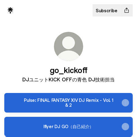
Subscribe
go_kickoff
DJユニットKICK OFFの青色 DJ技術担当
Pulse: FINAL FANTASY XIV DJ Remix - Vol. 1
& 2
Iflyer DJ GO（自己紹介）