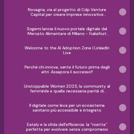
Novagria, via al progetto di Cdp Venture
Capital per creare imprese innovative
nell’agroalimentare - Il Sole 24 ORE
Sogemi lancia il nuovo portale digitale del
Mercato Alimentare di Milano - Italiafruit
News
Welcome to the AI Adoption Zone | LinkedIn
Live
Perchè chi innova, sente il futuro prima degli
altri. Assapora il successo!!
Unstoppable Women 2025, la community al
femminile e quella necessaria parità di
genere da raggiungere quanto prima -
StartupItalia
Il digitale come leva per un ecosistema
sanitario più accessibile e integrato
Eataly e la sfida dell’efficienza: la “ricetta”
perfetta per evolvere senza compromessi