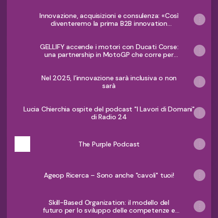
Innovazione, acquisizioni e consulenza: «Così
diventeremo la prima B2B innovation
factory d'Europa». Parla Francesco Ferri, ad
Gellify - Industria Italiana
GELLIFY accende i motori con Ducati Corse:
una partnership in MotoGP che corre per
l’innovazione
Nel 2025, l’innovazione sarà inclusiva o non
sarà
Lucia Chierchia ospite del podcast "I Lavori di Domani"
di Radio 24
The Purple Podcast
Ageop Ricerca – Sono anche "cavoli" tuoi!
Skill-Based Organization: il modello del
futuro per lo sviluppo delle competenze e