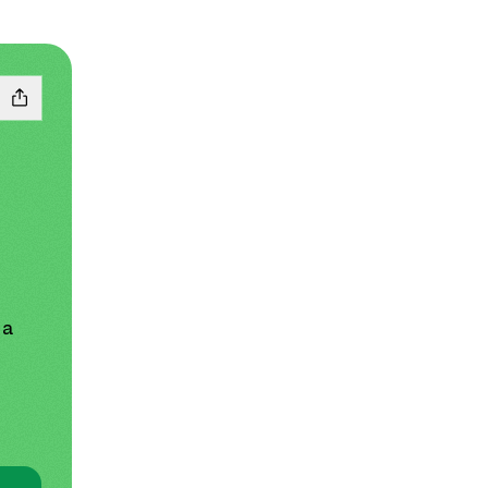
 a
tagram
e TikTok