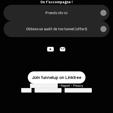
On t'accompagne !
Prends rdv ici
Obtiens un audit de ton tunnel (offert)
FunnelUp YouTube
FunnelUp Email
Join funnelup on Linktree
Cookie Preferences
•
Report
•
Privacy
Explore
•
About this account
•
More from Linktree