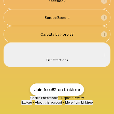
Facebook
Somos Escena
Cafelita by Foro 82
Cómo llegar
Cómo llegar
Av. Tehuantepec 53, El Centenario, Hermosillo
Get directions
Join foro82 on Linktree
Cookie Preferences
•
Report
•
Privacy
Explore
•
About this account
•
More from Linktree