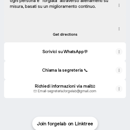
ogni persona è “forgiata” attraverso allenamenti su
misura, basati su un miglioramento continuo.
Dove siamo
Dove siamo
Via Flero, 36, Brescia
Get directions
Scrivici su WhatsApp💬​
Chiama la segreteria 📞​
Richiedi informazioni via mail📧​
Email
·
segreteria.forgelab@gmail.com
Join forgelab on Linktree