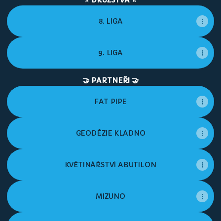
⭐️ DRUŽSTVA ⭐️
8. LIGA
9. LIGA
🤝 PARTNEŘI 🤝
FAT PIPE
GEODÉZIE KLADNO
KVĚTINÁŘSTVÍ ABUTILON
MIZUNO