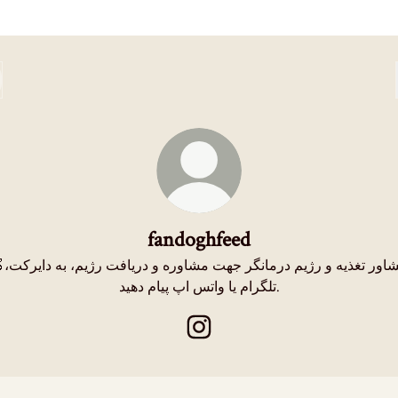
fandoghfeed
مشاور تغذیه و رژیم د،
تلگرام یا واتس اپ پیام دهید.
fandoghfeed Instagram