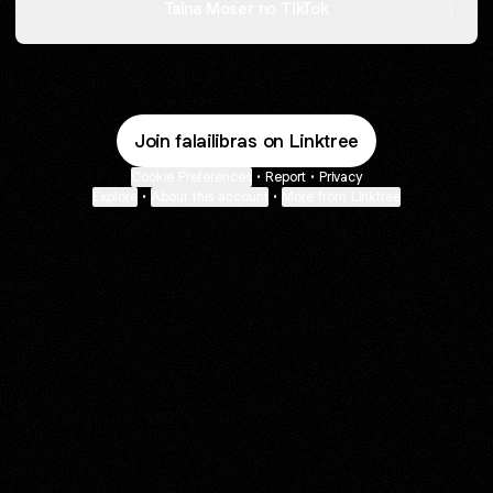
Taina Moser no TikTok
Join falailibras on Linktree
Cookie Preferences
•
Report
•
Privacy
Explore
•
About this account
•
More from Linktree