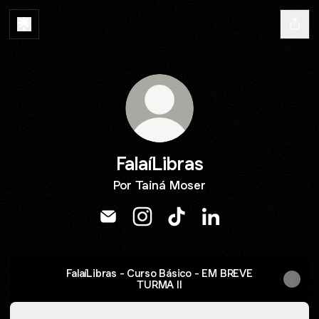
FalaíLibras
Por Tainá Moser
FalaíLibras Email
FalaíLibras Instagram
FalaíLibras TikTok
FalaíLibras LinkedIn
FalaíLibras - Curso Básico - EM BREVE
TURMA II