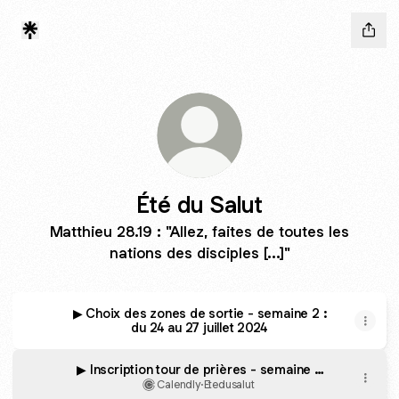
Été du Salut
Matthieu 28.19 : "Allez, faites de toutes les
nations des disciples [...]"
▶ Choix des zones de sortie - semaine 2 :
du 24 au 27 juillet 2024
▶ Inscription tour de prières - semaine 3
(Lundi 29 juillet 00h00 au Mercredi 31
Calendly
·
Etedusalut
juillet 06h00)