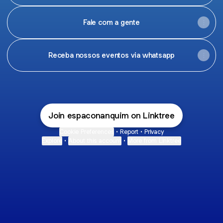
Fale com a gente
Receba nossos eventos via whatsapp
Join espaconanquim on Linktree
Cookie Preferences
•
Report
•
Privacy
Explore
•
About this account
•
More from Linktree