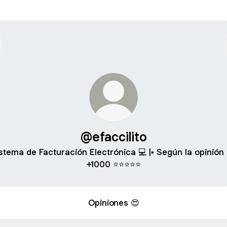
@efaccilito
stema de Facturación Electrónica 💻 |▪️ Según la opinión
+1000 ⭐️⭐️⭐️⭐️⭐️
Opiniones 😍