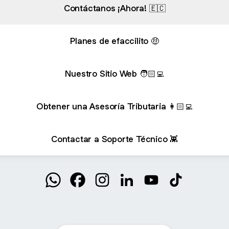
Contáctanos ¡Ahora! 🇪🇨
Planes de efaccilito 🤑
Nuestro Sitio Web 🧑🏻‍💻
Obtener una Asesoría Tributaria 👩🏻‍💻
Contactar a Soporte Técnico 👾
@efaccilito WhatsApp
@efaccilito Facebook
@efaccilito Instagram
@efaccilito LinkedIn
@efaccilito YouTube
@efaccilito T