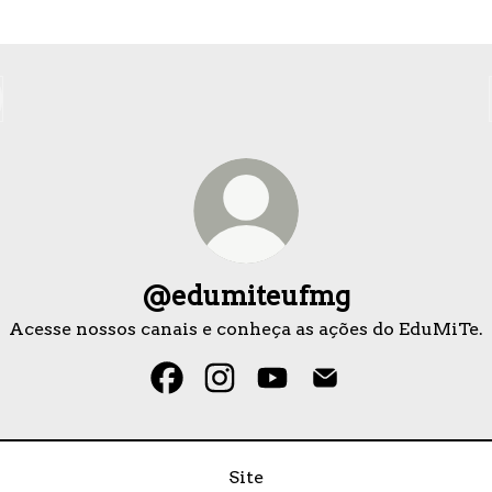
@edumiteufmg
Acesse nossos canais e conheça as ações do EduMiTe.
@edumiteufmg Facebook
@edumiteufmg Instagram
@edumiteufmg YouTub
@edumiteufmg E
Site