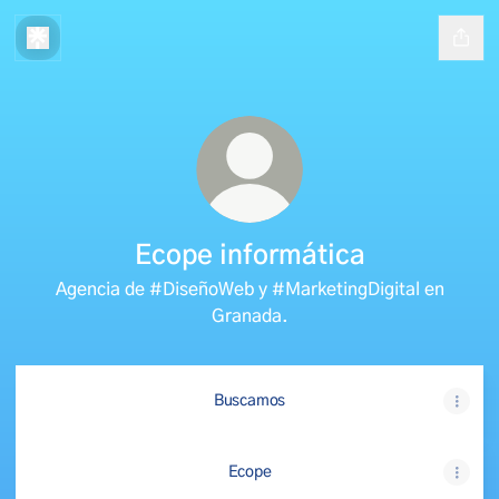
Ecope informática
Agencia de #DiseñoWeb y #MarketingDigital en
Granada.
Buscamos
Ecope