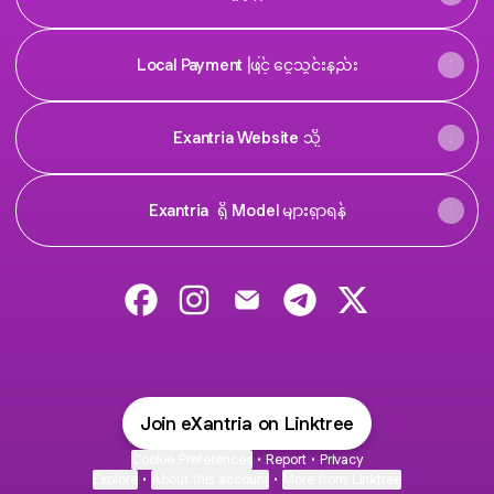
Local Payment ဖြင့် ငွေသွင်းနည်း
Exantria Website သို့
Exantria ရှိ Model များရှာရန်
Exantria Facebook
Exantria Instagram
Exantria Email
Exantria Telegram
Exantria X
Join eXantria on Linktree
Cookie Preferences
•
Report
•
Privacy
Explore
•
About this account
•
More from Linktree