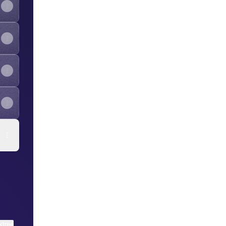
l
View on mobile
ktree