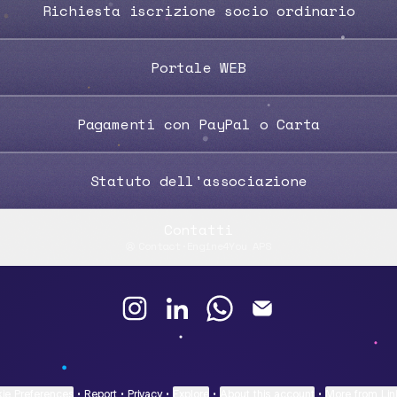
Richiesta iscrizione socio ordinario
Portale WEB
Pagamenti con PayPal o Carta
Statuto dell'associazione
Contatti
Contact
·
Engine4You APS
Engine4You Instagram
Engine4You LinkedIn
Engine4You WhatsApp
Engine4You Emai
ie Preferences
•
Report
•
Privacy
•
Explore
•
About this account
•
More from Lin