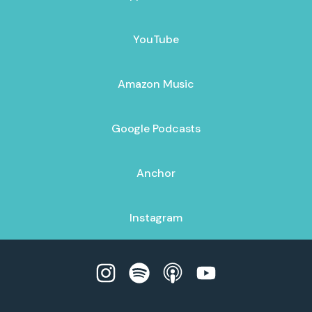
YouTube
Amazon Music
Google Podcasts
Anchor
Instagram
Doc Diessners Sprechstunde Instagra
Doc Diessners Sprechstunde Spo
Doc Diessners Sprechstu
Doc Diessners Spr