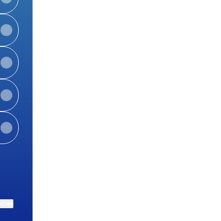
ktree
View on mobile