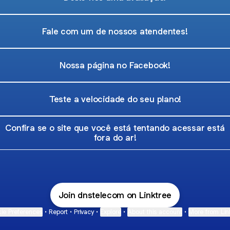
Fale com um de nossos atendentes!
Nossa página no Facebook!
Teste a velocidade do seu plano!
Confira se o site que você está tentando acessar está
fora do ar!
Join dnstelecom on Linktree
ie Preferences
•
Report
•
Privacy
•
Explore
•
About this account
•
More from Lin