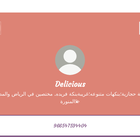
Delicious
ية حجازية؛بنكهات متنوعه؛غريبةبنكة فريده. مختصين في الرياض والمدي
المنورة💫
966547534404