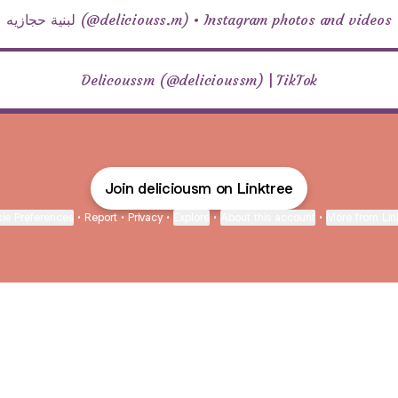
لبنية حجازيه (@deliciouss.m) • Instagram photos and videos
Delicoussm (@delicioussm) | TikTok
Join deliciousm on Linktree
ie Preferences
•
Report
•
Privacy
•
Explore
•
About this account
•
More from Lin