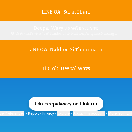
LINE OA : Surat Thani
Deepal Wavy นครศรีธรรมราช
199 ถนนเทิดพระเกียรติ Tambon Pak Nakhon, Amphoe Mueang
Nakhon Si Thammarat
LINE OA : Nakhon Si Thammarat
TikTok : Deepal Wavy
Join deepalwavy on Linktree
ie Preferences
•
Report
•
Privacy
•
Explore
•
About this account
•
More from Lin