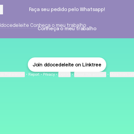
Faça seu pedido pelo Whatsapp!
eça o meu trabalho
Conheça o meu trabalho
Join ddocedeleite on Linktree
ie Preferences
•
Report
•
Privacy
•
Explore
•
About this account
•
More from Lin