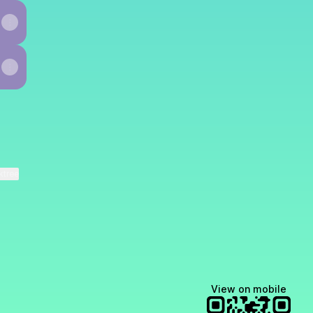
ktree
View on mobile