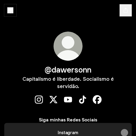
@dawersonn
Capitalismo é liberdade. Socialismo é
servidão.
@dawersonn Instagram
@dawersonn X
@dawersonn YouTube
@dawersonn TikTok
@dawersonn Fa
Siga minhas Redes Sociais
Instagram