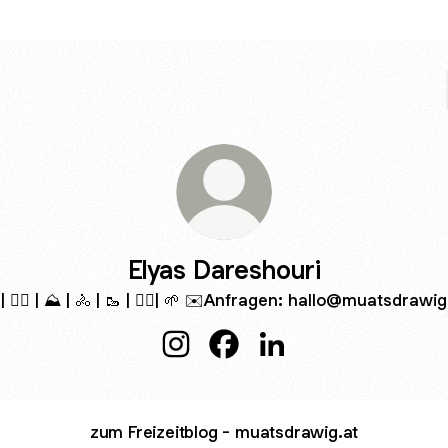
Elyas Dareshouri
 | 🏃‍♂️ | ⛰️ | 🚴 | 🥾 | ✌🏼| 🌱 ✉️Anfragen: hallo@muatsdrawig
Elyas Dareshouri Instagram
Elyas Dareshouri Facebook
Elyas Dareshouri Linke
zum Freizeitblog - muatsdrawig.at