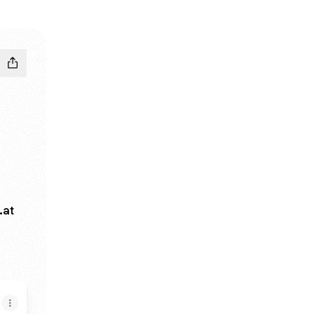
.at
dIn