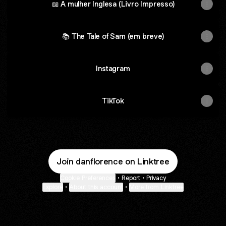
📖 A mulher Inglesa (Livro Impresso)
📚 The Tale of Sam (em breve)
Instagram
TikTok
Join danflorence on Linktree
Cookie Preferences
•
Report
•
Privacy
Explore
•
About this account
•
More from Linktree