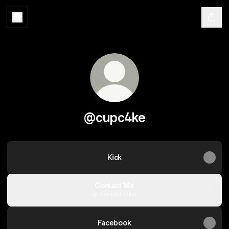
@cupc4ke
Kick
Contact Me
Contact
·
Gina
Facebook