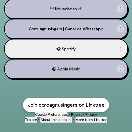
🚨 Novedades 🚨
Coro Agnusingers | Canal de WhatsApp
🎧 Spotify
🎧 Apple Music
Join coroagnusingers on Linktree
Cookie Preferences
•
Report
•
Privacy
Explore
•
About this account
•
More from Linktree