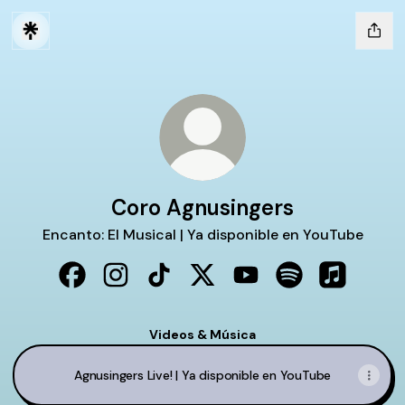
Coro Agnusingers
Encanto: El Musical | Ya disponible en YouTube
Coro Agnusingers Facebook
Coro Agnusingers Instagram
Coro Agnusingers TikTok
Coro Agnusingers X
Coro Agnusingers You
Coro Agnusinger
Coro Agnu
Videos & Música
Agnusingers Live! | Ya disponible en YouTube