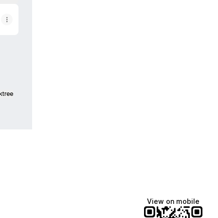
ktree
View on mobile