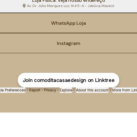
Loja Física: Veja nosso endereço
Av. Dr. Júlio Marques Luz, 1445-A - Jatiúca, Maceió
WhatsApp Loja
Instagram
Join comoditacasaedesign on Linktree
ie Preferences
•
Report
•
Privacy
•
Explore
•
About this account
•
More from Lin