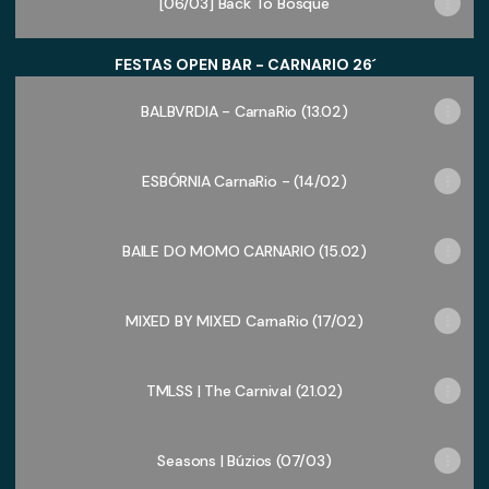
[06/03] Back To Bosque
FESTAS OPEN BAR - CARNARIO 26´
BALBVRDIA - CarnaRio (13.02)
ESBÓRNIA CarnaRio - (14/02)
BAILE DO MOMO CARNARIO (15.02)
MIXED BY MIXED CarnaRio (17/02)
TMLSS | The Carnival (21.02)
Seasons | Búzios (07/03)