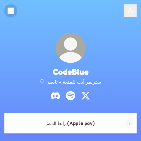
CodeBlue
👇 ستريمر أبث للمتعة - تابعني
CodeBlue Discord
CodeBlue Spotify
CodeBlue X
رابط الدعم (Apple pay)