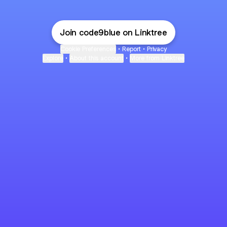
Join code9blue on Linktree
Cookie Preferences
•
Report
•
Privacy
Explore
•
About this account
•
More from Linktree