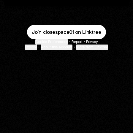
Join closespace01 on Linktree
Cookie Preferences
•
Report
•
Privacy
Explore
•
About this account
•
More from Linktree