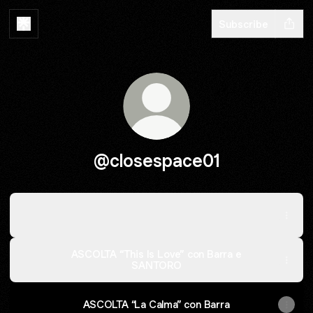
Subscribe
@closespace01
ASCOLTA ORA “Luntan a te” con Pulan
ASCOLTA ORA “Luntan a te” con Pulan
ASCOLTA “This Is Love” con Barra e
SANTORO
ASCOLTA “La Calma” con Barra