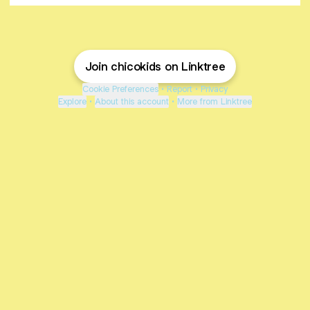
Join chicokids on Linktree
Cookie Preferences
•
Report
•
Privacy
Explore
•
About this account
•
More from Linktree