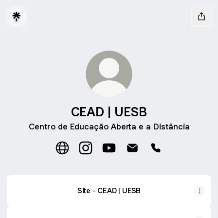
CEAD | UESB
Centro de Educação Aberta e a Distância
CEAD | UESB Website
CEAD | UESB Instagram
CEAD | UESB YouTube
CEAD | UESB Email
CEAD | UESB Ph
Site - CEAD | UESB