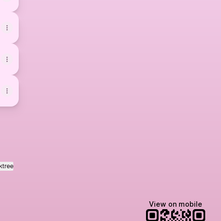
ktree
View on mobile