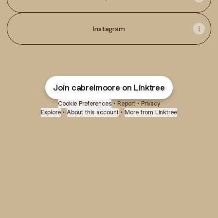
Instagram
Join cabrelmoore on Linktree
Cookie Preferences
•
Report
•
Privacy
Explore
•
About this account
•
More from Linktree