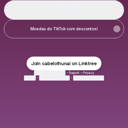
DISCORD DO CABELO
Discord Server • Free to join
Moedas do TikTok com descontos!
Join cabelothunai on Linktree
Cookie Preferences
•
Report
•
Privacy
Explore
•
About this account
•
More from Linktree