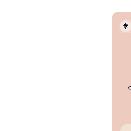
C
You