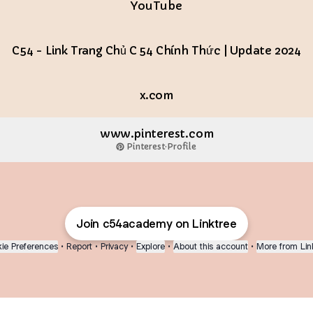
YouTube
C54 - Link Trang Chủ C 54 Chính Thức | Update 2024
x.com
www.pinterest.com
Pinterest
·
Profile
Join c54academy on Linktree
ie Preferences
•
Report
•
Privacy
•
Explore
•
About this account
•
More from Lin