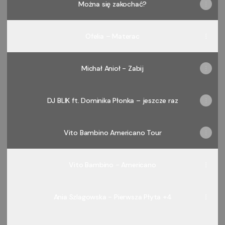
Można się zakochać?
Ofelia – Materac
Michał Anioł - Zabij
DJ BLIK ft. Dominika Płonka – jeszcze raz
Vito Bambino Americano Tour
Vito Bambino - Americano
Ania Szlagowska - Pierwsza Płyta +4