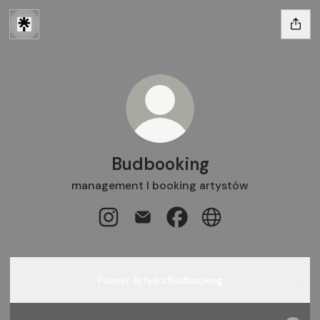
Budbooking
management I booking artystów
Budbooking Instagram
Budbooking Email
Budbooking Facebook
Budbooking Websit
Poznaj: Artyści Budbooking