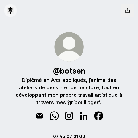
@botsen
Diplômé en Arts appliqués, j’anime des
ateliers de dessin et de peinture, tout en
développant mon propre travail artistique à
travers mes ‘gribouillages’.
@botsen Email
@botsen WhatsApp
@botsen Instagram
@botsen LinkedIn
@botsen Faceb
07 45 07 01 00