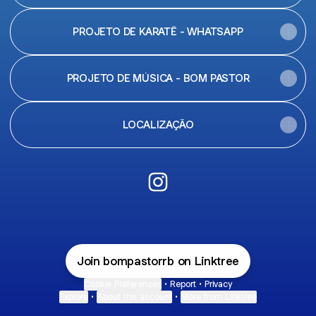
PROJETO DE KARATÊ - WHATSAPP
PROJETO DE MÚSICA - BOM PASTOR
LOCALIZAÇÃO
@bompastorrb Instagram
Join bompastorrb on Linktree
Cookie Preferences
•
Report
•
Privacy
Explore
•
About this account
•
More from Linktree