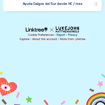
Ayuda Galgos del Sur desde 1€ / mes
Cookie Preferences
•
Report
•
Privacy
Explore
•
About this account
•
More from Linktree