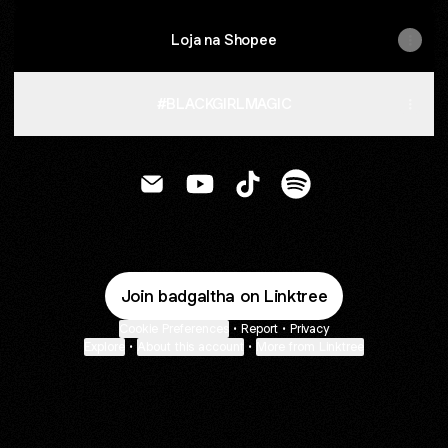
Loja na Shopee
#BLACKGIRLMAGIC
Thais Pereira Email
Thais Pereira YouTube
Thais Pereira TikTok
Thais Pereira Spotif
Join badgaltha on Linktree
Cookie Preferences
•
Report
•
Privacy
Explore
•
About this account
•
More from Linktree