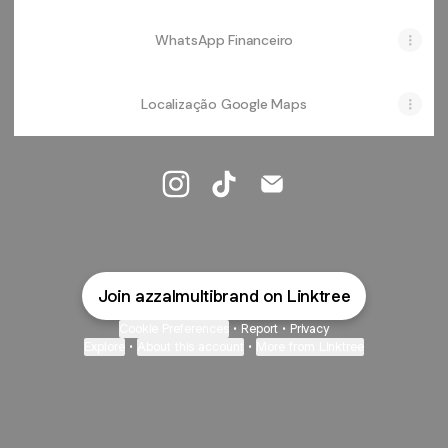
WhatsApp Financeiro
Localização Google Maps
@azzalmultibrand Instagram
@azzalmultibrand TikTok
@azzalmultibrand Emai
Join azzalmultibrand on Linktree
Cookie Preferences
•
Report
•
Privacy
Explore
•
About this account
•
More from Linktree