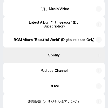
「扉」Music Video
Latest Album "fifth season" (DL,
Subscription)
BGM Album "Beautiful World" (Digital release Only)
Spotify
Youtube Channel
17Live
楽譜販売（オリジナル＆アレンジ）