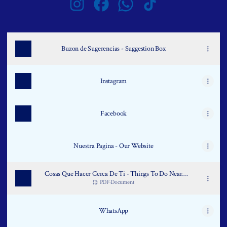
Arecibo Inn Instagram
Arecibo Inn Facebook
Arecibo Inn WhatsApp
Arecibo Inn TikTok
Buzon de Sugerencias - Suggestion Box
Instagram
Facebook
Nuestra Pagina - Our Website
Cosas Que Hacer Cerca De Ti - Things To Do Near
You
PDF
·
Document
WhatsApp