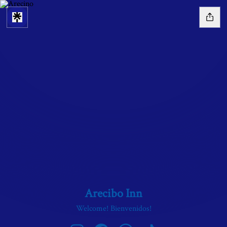
Arecibo Inn
Welcome! Bienvenidos!