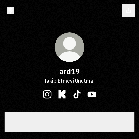
ard19
Takip Etmeyi Unutma !
ard19 Instagram
ard19 Kick
ard19 TikTok
ard19 YouTube
The Real Slim Shady
The Real Slim Shady