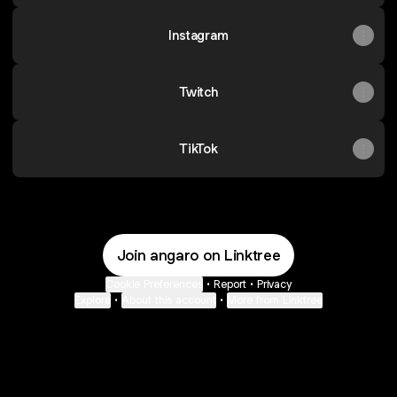
Instagram
Twitch
TikTok
Join angaro on Linktree
Cookie Preferences
•
Report
•
Privacy
Explore
•
About this account
•
More from Linktree