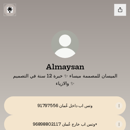
Almaysan
الميسان للمصممة ميساء ✨ خبرة 12 سنة في التصميم
والازياء ✨
وتس اب داخل عُمان 91797556
وتس اب خارج عُمان 96898802117+